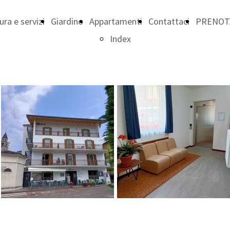
ura e servizi
Giardino
Appartamenti
Contattaci
PRENOT
Index
306
305
304
303
301
206
205
204
203
202